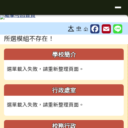
台南市新東國小
導覽列
跳至主內容區
工具列
大
中
小
頁尾區域
主內容區域
所選模組不存在！
左邊區域內容
學校簡介
選單載入失敗，請重新整理頁面。
行政處室
選單載入失敗，請重新整理頁面。
校務行政